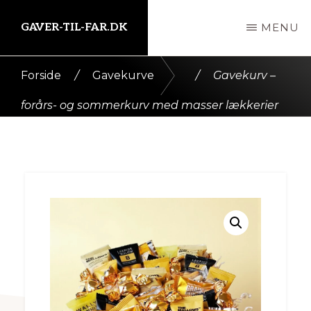
Skip
GAVER-TIL-FAR.DK
MENU
til
indhold
Kort
Forside
/
Gavekurve
/
Gavekurv –
intro
forårs- og sommerkurv med masser lækkerier
her