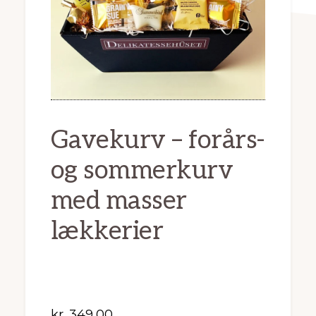
Gavekurv – forårs-
og sommerkurv
med masser
lækkerier
kr.
349,00