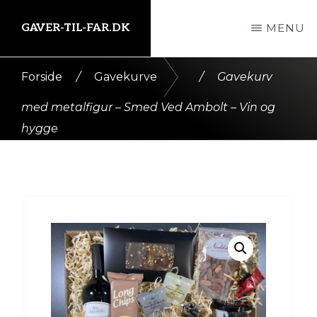
Skip
GAVER-TIL-FAR.DK
MENU
til
indhold
Kort
Forside
/
Gavekurve
/
Gavekurv
intro
med metalfigur – Smed Ved Ambolt – Vin og
her
hygge