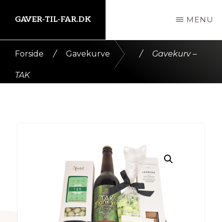
Skip
GAVER-TIL-FAR.DK
MENU
til
indhold
Kort
Forside
/
Gavekurve
/
Gavekurv –
intro
TAK
her