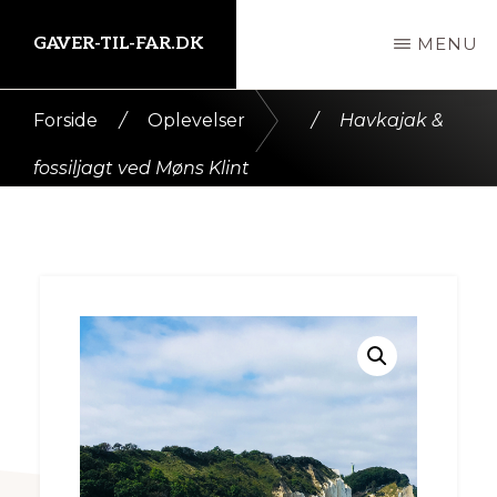
Skip
GAVER-TIL-FAR.DK
MENU
til
indhold
Kort
Forside
/
Oplevelser
/
Havkajak &
intro
fossiljagt ved Møns Klint
her