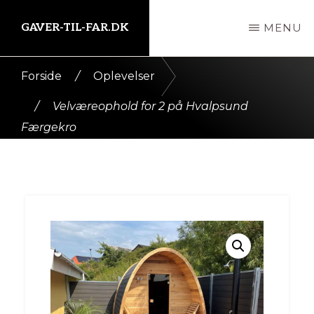
Skip
GAVER-TIL-FAR.DK
MENU
til
indhold
Kort
Forside
/
Oplevelser
intro
/
Velværeophold for 2 på Hvalpsund
her
Færgekro